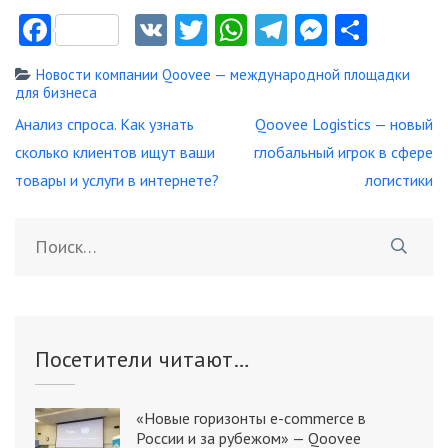
Facebook
VK
Twitter
WhatsApp
Telegram
Messeng
Отпр
Новости компании Qoovee — международной площадки
для бизнеса
Навигация
Анализ спроса. Как узнать
Qoovee Logistics — новый
по
сколько клиентов ищут ваши
глобальный игрок в сфере
записям
товары и услуги в интернете?
логистики
Найти:
Посетители читают…
«Новые горизонты e-commerce в
России и за рубежом» — Qoovee