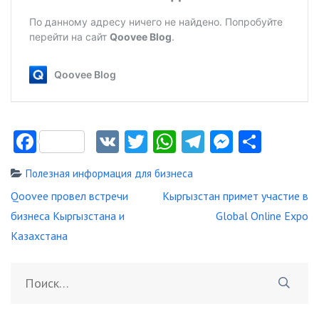
Facebook
VK
Twitter
WhatsApp
Telegram
Messeng
Отпр
Полезная информация для бизнеса
Навигация
Qoovee провел встречи
Кыргызстан примет участие в
по
бизнеса Кыргызстана и
Global Online Expo
записям
Казахстана
Найти: