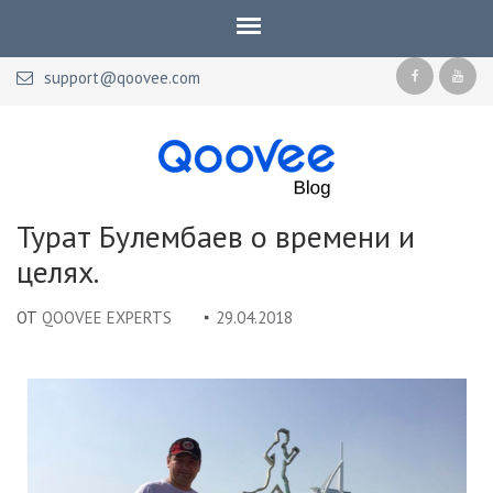
support@qoovee.com
Qoovee Blog
Официальный блог Qoovee
Турат Булембаев о времени и
целях.
ОТ
QOOVEE EXPERTS
29.04.2018