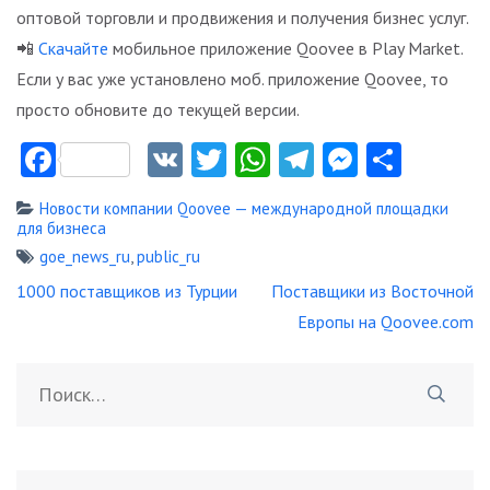
оптовой торговли и продвижения и получения бизнес услуг.
📲
Скачайте
мобильное приложение Qoovee в Play Market.
Если у вас уже установлено моб. приложение Qoovee, то
просто обновите до текущей версии.
Facebook
VK
Twitter
WhatsApp
Telegram
Messeng
Отпр
Новости компании Qoovee — международной площадки
для бизнеса
goe_news_ru
,
public_ru
Навигация
1000 поставщиков из Турции
Поставщики из Восточной
по
Европы на Qoovee.com
записям
Найти: