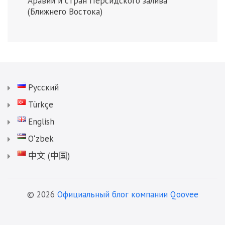
Аравии и стран Персидского залива
(Ближнего Востока)
Русский
Türkçe
English
Oʻzbek
中文 (中国)
© 2026
Официальный блог компании Qoovee