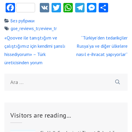
Facebook
VK
Twitter
WhatsApp
Telegram
Messeng
Payla
Без рубрики
goe_reviews_tr
,
review_tr
Yazı
«Qoovee ile tanıştığım ve
“Türkiye’den tedarikçiler
dolaşımı
çalıştığımız için kendimi şanslı
Rusya’ya ve diğer ülkelere
hissediyorum» – Türk
nasıl e-ihracat yapıyorlar”
üreticisinden yorum
Arama:
Visitors are reading…