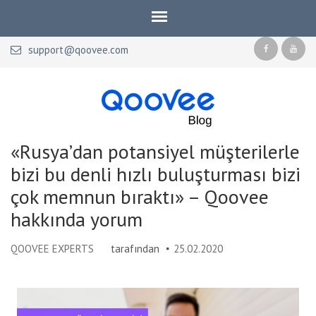
support@qoovee.com
Qoovee Blog
Official blog of Qoovee
«Rusya’dan potansiyel müşterilerle
bizi bu denli hızlı buluşturması bizi
çok memnun bıraktı» – Qoovee
hakkında yorum
QOOVEE EXPERTS
tarafından
25.02.2020