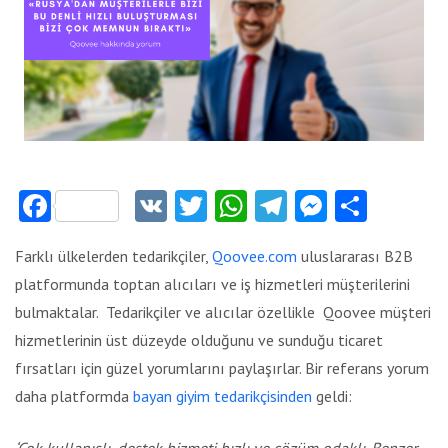
Facebook
VK
Twitter
WhatsApp
Telegram
Messeng
Payla
Farklı ülkelerden tedarikçiler,
Qoovee.com
uluslararası B2B
platformunda toptan alıcıları ve iş hizmetleri müşterilerini
bulmaktalar. Tedarikçiler ve alıcılar özellikle Qoovee müşteri
hizmetlerinin üst düzeyde olduğunu ve sunduğu ticaret
fırsatları için güzel yorumlarını paylaşırlar. Bir referans yorum
daha platformda
bayan giyim tedarikçisinden
geldi:
‘Çok kullanışlı, destek hizmeti hızlı ve çözüm odaklı. Benzer