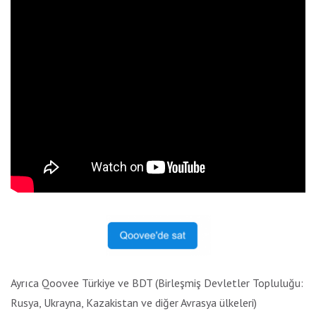
Ayrıca Qoovee Türkiye ve BDT (Birleşmiş Devletler Topluluğu:
Rusya, Ukrayna, Kazakistan ve diğer Avrasya ülkeleri)