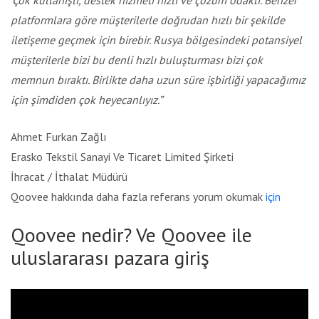
platformlara göre müşterilerle doğrudan hızlı bir şekilde
iletişeme geçmek için birebir. Rusya bölgesindeki potansiyel
müşterilerle bizi bu denli hızlı buluşturması bizi çok
memnun bıraktı. Birlikte daha uzun süre işbirliği yapacağımız
için şimdiden çok heyecanlıyız.”
Ahmet Furkan Zağlı
Erasko Tekstil Sanayi Ve Ticaret Limited Şirketi
İhracat / İthalat Müdürü
Qoovee hakkında daha fazla referans yorum okumak
için
Qoovee nedir? Ve Qoovee ile
uluslararası pazara giriş