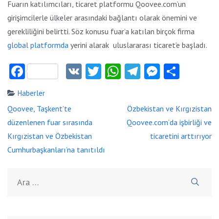
Fuarın katılımcıları, ticaret platformu Qoovee.com’un
girişimcilerle ülkeler arasındaki bağlantı olarak önemini ve
gerekliliğini belirtti. Söz konusu fuar’a katılan birçok firma
global platformda
yerini alarak uluslararası ticaret’e başladı.
Facebook
VK
Twitter
WhatsApp
Telegram
Messeng
Payla
Haberler
Yazı
Qoovee, Taşkent’te
Özbekistan ve Kırgızistan
dolaşımı
düzenlenen fuar sırasında
Qoovee.com’da işbirliği ve
Kırgızistan ve Özbekistan
ticaretini arttırıyor
Cumhurbaşkanları’na tanıtıldı
Arama: