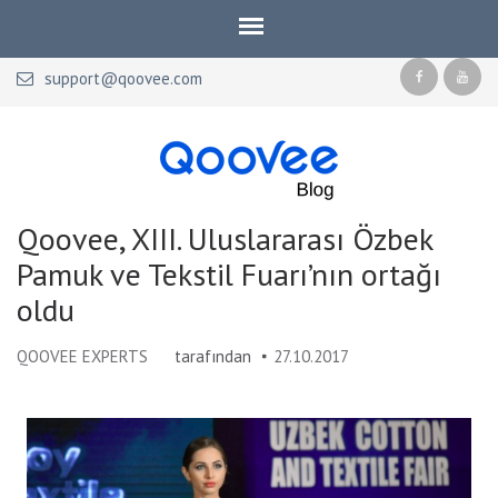
support@qoovee.com
Qoovee Blog
Official blog of Qoovee
Qoovee, XIII. Uluslararası Özbek
Pamuk ve Tekstil Fuarı’nın ortağı
oldu
QOOVEE EXPERTS
tarafından
27.10.2017