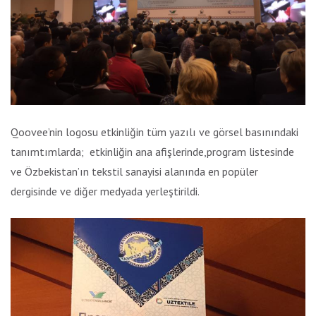
Qoovee’nin logosu etkinliğin tüm yazılı ve görsel basınındaki
tanımtımlarda; etkinliğin ana afişlerinde,program listesinde
ve Özbekistan’ın tekstil sanayisi alanında en popüler
dergisinde ve diğer medyada yerleştirildi.