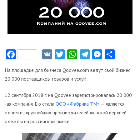
Facebook
VK
Twitter
WhatsApp
Telegram
Messeng
Отпр
На площадке для бизнеса Qoovee.com ведут свой бизнес
20 000 поставщиков товаров и услуг!
12 сентября 2018 г. на Qoovee зарегистрировалась 20 000
-ая компания. Ею стала
ООО «Фабрика ТМ»
— является
одним из крупнейших производителей женской верхней
одежды на российском рынке.