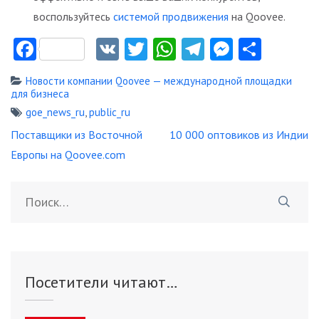
воспользуйтесь
системой продвижения
на Qoovee.
Facebook
VK
Twitter
WhatsApp
Telegram
Messeng
Отпр
Новости компании Qoovee — международной площадки
для бизнеса
goe_news_ru
,
public_ru
Навигация
Поставщики из Восточной
10 000 оптовиков из Индии
по
Европы на Qoovee.com
записям
Найти:
Посетители читают…