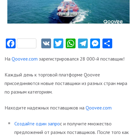
Facebook
VK
Twitter
WhatsApp
Telegram
Messeng
Отпр
На
Qoovee.com
зарегистрировался 28 000-й поставщик!
Каждый день к торговой платформе Qoovee
присоединяются новые поставщики из разных стран мира
по разным категориям.
Находите надежных поставщиков на
Qoovee.com
Создайте один запро
с и получите множество
предложений от разных поставщиков. После того как