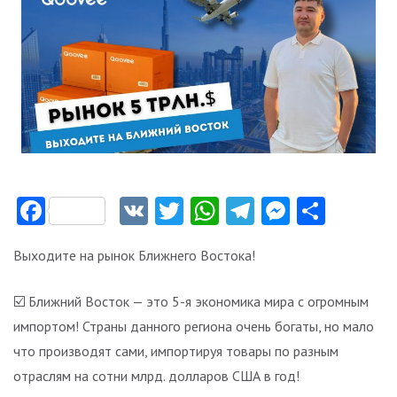
Facebook
VK
Twitter
WhatsApp
Telegram
Messeng
Отпр
Выходите на рынок Ближнего Востока!
☑️ Ближний Восток — это 5-я экономика мира с огромным
импортом! Страны данного региона очень богаты, но мало
что производят сами, импортируя товары по разным
отраслям на сотни млрд. долларов США в год!