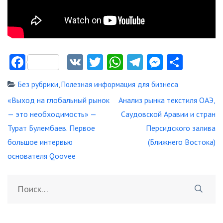
Facebook
VK
Twitter
WhatsApp
Telegram
Messeng
Отпр
Без рубрики
,
Полезная информация для бизнеса
Навигация
«Выход на глобальный рынок
Анализ рынка текстиля ОАЭ,
по
— это необходимость» —
Саудовской Аравии и стран
записям
Турат Булембаев. Первое
Персидского залива
большое интервью
(Ближнего Востока)
основателя Qoovee
Найти: