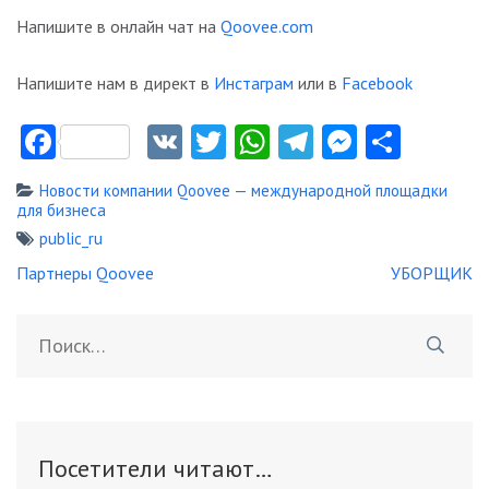
Напишите в онлайн чат на
Qoovee.com
Напишите нам в директ в
Инстаграм
или в
Facebook
Facebook
VK
Twitter
WhatsApp
Telegram
Messeng
Отпр
Новости компании Qoovee — международной площадки
для бизнеса
public_ru
Навигация
Партнеры Qoovee
УБОРЩИК
по
записям
Найти:
Посетители читают…