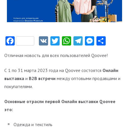
Facebook
VK
Twitter
WhatsApp
Telegram
Messeng
Отпр
Отличная новость для всех пользователей Qoovee!
С 1 по 31 марта 2023 года на Qoovee состоятся
Онлайн
выставка
и
B2B встречи
между оптовыми продавцами и
покупателями.
Основные отрасли первой Онлайн выставки Qoovee
это:
Одежда и текстиль