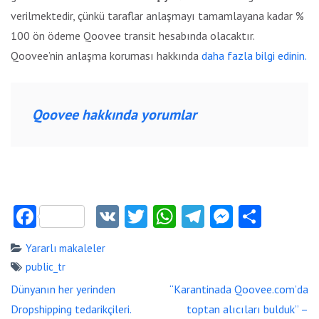
verilmektedir, çünkü taraflar anlaşmayı tamamlayana kadar %
100 ön ödeme Qoovee transit hesabında olacaktır.
Qoovee’nin anlaşma koruması hakkında
daha fazla bilgi edinin.
Qoovee hakkında yorumlar
Facebook
VK
Twitter
WhatsApp
Telegram
Messeng
Payla
Yararlı makaleler
public_tr
Yazı
Dünyanın her yerinden
“Karantinada Qoovee.com’da
dolaşımı
Dropshipping tedarikçileri.
toptan alıcıları bulduk” –