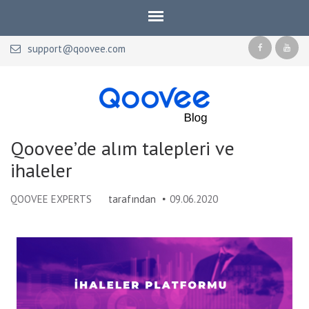
support@qoovee.com
Qoovee Blog
Official blog of Qoovee
Qoovee’de alım talepleri ve
ihaleler
QOOVEE EXPERTS
tarafından
09.06.2020