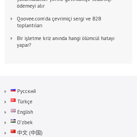
ödemeyi alır
Qoovee.com’da çevrimiçi sergi ve B2B
toplantıları
Bir işletme kriz anında hangi ölümcül hatayı
yapar?
Русский
Türkçe
English
Oʻzbek
中文 (中国)