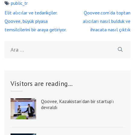
public_tr
Yazı
Elit alıcılar ve tedarikçiler.
Qoovee.com’da toptan
dolaşımı
Qoovee, büyük piyasa
alıcıları nasıl bulduk ve
temsilcilerini bir araya getiriyor.
ihracata nasıl çıktık
Arama:
Visitors are reading…
Qoovee, Kazakistan’dan bir startup’ı
devraldı