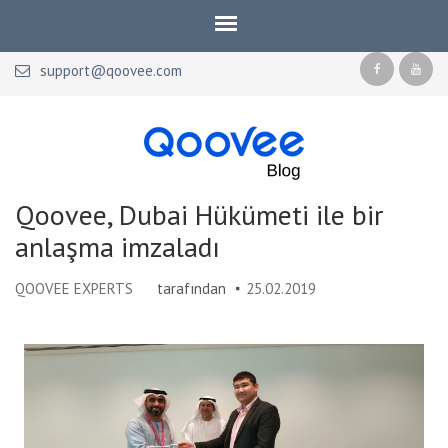
support@qoovee.com
Qoovee Blog
Official blog of Qoovee
Qoovee, Dubai Hükümeti ile bir
anlaşma imzaladı
QOOVEE EXPERTS
tarafından
25.02.2019