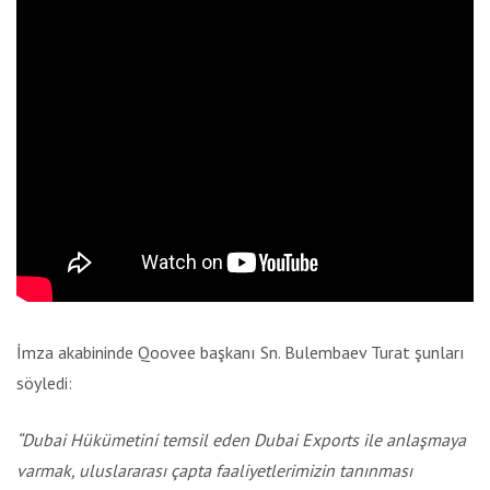
İmza akabininde Qoovee başkanı Sn. Bulembaev Turat şunları
söyledi:
“Dubai Hükümetini temsil eden Dubai Exports ile anlaşmaya
varmak, uluslararası çapta faaliyetlerimizin tanınması