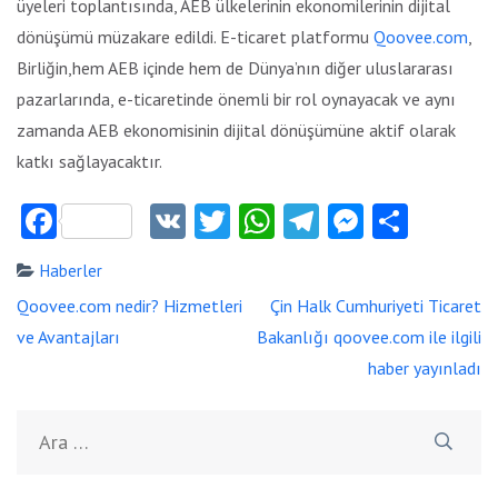
üyeleri toplantısında, AEB ülkelerinin ekonomilerinin dijital
dönüşümü müzakare edildi. E-ticaret platformu
Qoovee.com
,
Birliğin,hem AEB içinde hem de Dünya’nın diğer uluslararası
pazarlarında, e-ticaretinde önemli bir rol oynayacak ve aynı
zamanda AEB ekonomisinin dijital dönüşümüne aktif olarak
katkı sağlayacaktır.
Facebook
VK
Twitter
WhatsApp
Telegram
Messeng
Payla
Haberler
Yazı
Qoovee.com nedir? Hizmetleri
Çin Halk Cumhuriyeti Ticaret
dolaşımı
ve Avantajları
Bakanlığı qoovee.com ile ilgili
haber yayınladı
Arama: