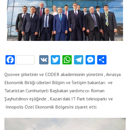
Facebook
VK
Twitter
WhatsApp
Telegram
Messeng
Payla
Qoovee şirketinin ve CODER akademisinin yönetimi , Avrasya
Ekonomik Birliği ülkeleri Bilişim ve İletişim bakanları ve
Tataristan Cumhuriyeti Başbakan yardımcısı Roman
Şayhutdinov eşliğinde , Kazan’daki IT Park teknoparkı ve
Innopolis Özel Ekonomik Bölgesi’ni ziyaret etti.