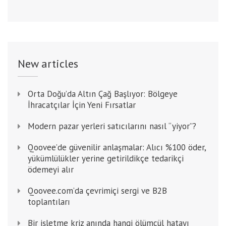
New articles
Orta Doğu’da Altın Çağ Başlıyor: Bölgeye
İhracatçılar İçin Yeni Fırsatlar
Modern pazar yerleri satıcılarını nasıl “yiyor”?
Qoovee’de güvenilir anlaşmalar: Alıcı %100 öder,
yükümlülükler yerine getirildikçe tedarikçi
ödemeyi alır
Qoovee.com’da çevrimiçi sergi ve B2B
toplantıları
Bir işletme kriz anında hangi ölümcül hatayı