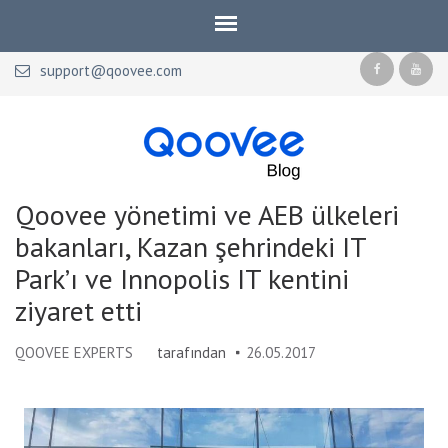
support@qoovee.com
Qoovee Blog
Official blog of Qoovee
Qoovee yönetimi ve AEB ülkeleri
bakanları, Kazan şehrindeki IT
Park’ı ve Innopolis IT kentini
ziyaret etti
QOOVEE EXPERTS
tarafından
26.05.2017