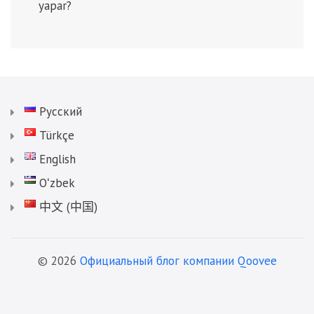
yapar?
Русский
Türkçe
English
Oʻzbek
中文 (中国)
© 2026
Официальный блог компании Qoovee