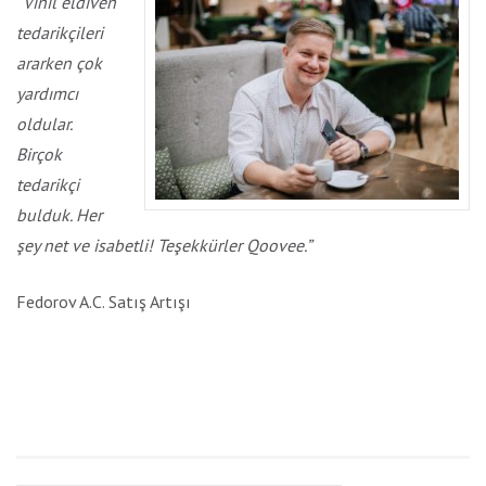
“Vinil eldiven
tedarikçileri
ararken çok
yardımcı
oldular.
Birçok
tedarikçi
bulduk. Her
şey net ve isabetli! Teşekkürler Qoovee.”
Fedorov A.C. Satış Artışı