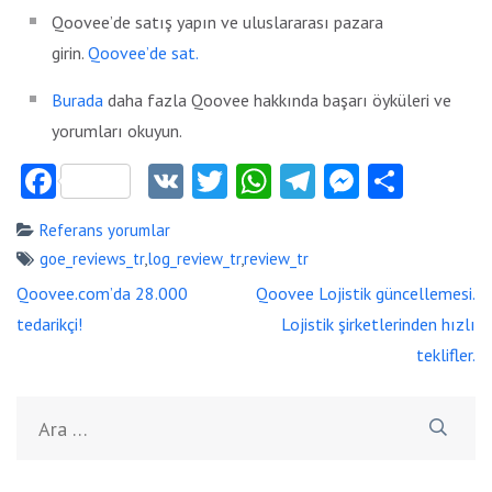
Qoovee’de satış yapın ve uluslararası pazara
girin.
Qoovee’de sat.
Burada
daha fazla Qoovee hakkında başarı öyküleri ve
yorumları okuyun.
Facebook
VK
Twitter
WhatsApp
Telegram
Messeng
Payla
Referans yorumlar
goe_reviews_tr
,
log_review_tr
,
review_tr
Yazı
Qoovee.com’da 28.000
Qoovee Lojistik güncellemesi.
dolaşımı
tedarikçi!
Lojistik şirketlerinden hızlı
teklifler.
Arama: