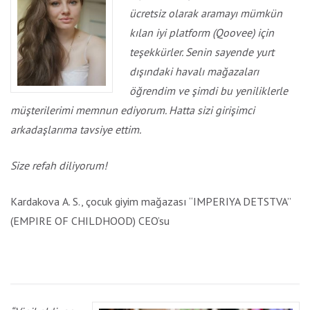
ücretsiz olarak aramayı mümkün
kılan iyi platform (Qoovee) için
teşekkürler. Senin sayende yurt
dışındaki havalı mağazaları
öğrendim ve şimdi bu yeniliklerle
müşterilerimi memnun ediyorum. Hatta sizi girişimci
arkadaşlarıma tavsiye ettim.
Size refah diliyorum!
Kardakova А. S., çocuk giyim mağazası “IMPERIYA DETSTVA”
(EMPIRE OF CHILDHOOD) CEO’su