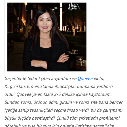
Geçenlerde tedarikçileri arıyordum
ve
Qoovee
ekibi,
Kırgızistan, Ermenistanda ihracatçılar bulmama yardımcı
oldu. Qoovee’ye en fazla 2-3 dakika içinde kaydoldum.
Bundan sonra, ürünün adını girdim ve sonra site bana benzer
içeriğe sahip tedarikçileri seçme fırsatı verdi, bu da çalışmamı
büyük ölçüde basitleştirdi. Çünkü tüm şirketlerin profillerini
görebilir ve kısa bir süre için onlarla iletişime geçebildim.