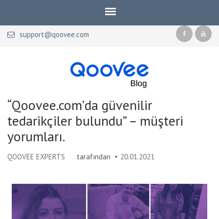
support@qoovee.com
Qoovee Blog
Official blog of Qoovee
“Qoovee.com’da güvenilir
tedarikçiler bulundu” – müşteri
yorumları.
QOOVEE EXPERTS
tarafından
20.01.2021