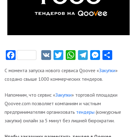
Facebook
VK
Twitter
WhatsApp
Telegram
Messeng
Отпр
С момента запуска нового сервиса Qoovee «
Закупки
»
создано свыше 1000 коммерческих тендеров.
Напомним, что сервис «
Закупки
» торговой площадки
Qoovee.com позволяет компаниям и частным
предпринимателям организовать
тендеры
(конкурсные
закупки) онлайн за 5 минут без лишней бюрократии.
Чтобы заказчику разместить тендер в Qoovee