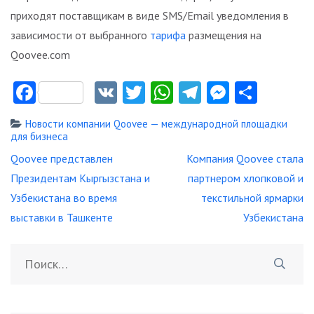
приходят поставщикам в виде SMS/Email уведомления в
зависимости от выбранного
тарифа
размещения на
Qoovee.com
Facebook
VK
Twitter
WhatsApp
Telegram
Messeng
Отпр
Новости компании Qoovee — международной площадки
для бизнеса
Навигация
Qoovee представлен
Компания Qoovee стала
по
Президентам Кыргызстана и
партнером хлопковой и
записям
Узбекистана во время
текстильной ярмарки
выставки в Ташкенте
Узбекистана
Найти: