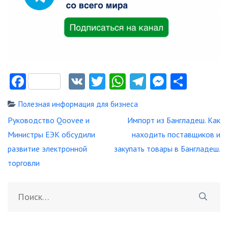
Facebook
VK
Twitter
WhatsApp
Telegram
Messeng
Отпр
Полезная информация для бизнеса
Навигация
Руководство Qoovee и
Импорт из Бангладеш. Как
по
Министры ЕЭК обсудили
находить поставщиков и
записям
развитие электронной
закупать товары в Бангладеш.
торговли
Найти: