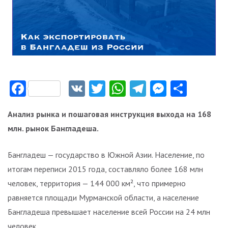
Facebook
VK
Twitter
WhatsApp
Telegram
Messeng
Отпр
Анализ рынка и пошаговая инструкция выхода на 168
млн. рынок Бангладеша.
Бангладеш — государство в Южной Азии. Население, по
итогам переписи 2015 года, составляло более 168 млн
человек, территория — 144 000 км², что примерно
равняется площади Мурманской области, а население
Бангладеша превышает население всей России на 24 млн
человек.