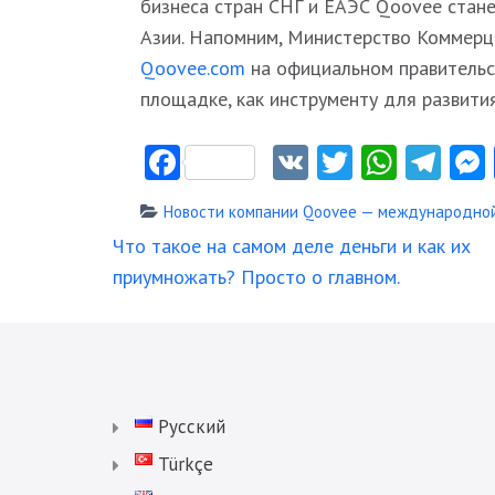
бизнеса стран СНГ и ЕАЭС Qoovee стан
Азии. Напомним, Министерство Коммер
Qoovee.com
на официальном правительс
площадке, как инструменту для развития
Facebook
VK
Twitter
Whats
Tel
Новости компании Qoovee — международной
Навигация
Что такое на самом деле деньги и как их
по
приумножать? Просто о главном.
записям
Русский
Türkçe