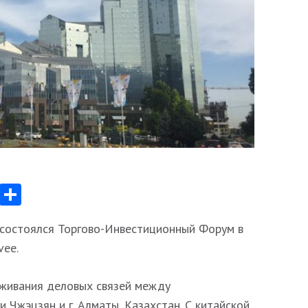
App
egram
Messenger
Отправить
ты состоялся Торгово-Инвестиционный Форум в
vee.
живания деловых связей между
Чжэцзян и г. Алматы, Казахстан. С китайской