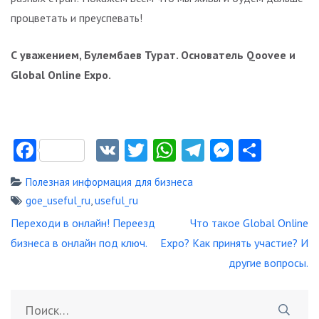
процветать и преуспевать!
С уважением, Булембаев Турат. Основатель Qoovee и
Global Online Expo.
Facebook
VK
Twitter
WhatsApp
Telegram
Messeng
Отпр
Полезная информация для бизнеса
goe_useful_ru
,
useful_ru
Навигация
Переходи в онлайн! Переезд
Что такое Global Online
по
бизнеса в онлайн под ключ.
Expo? Как принять участие? И
записям
другие вопросы.
Найти: