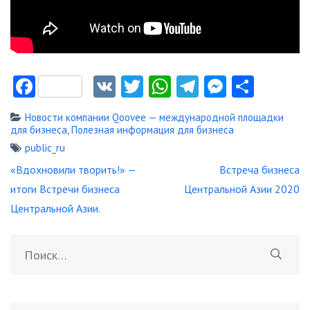
Facebook
VK
Twitter
WhatsApp
Telegram
Messeng
Отпр
Новости компании Qoovee — международной площадки
для бизнеса
,
Полезная информация для бизнеса
public_ru
Навигация
«Вдохновили творить!» —
Встреча бизнеса
по
итоги Встречи бизнеса
Центральной Азии 2020
записям
Центральной Азии.
Найти: