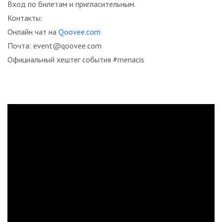
Вход по билетам и пригласительным.
Контакты:
Онлайн чат на
Qoovee.com
Почта: event@qoovee.com
Официальный хештег события #menacis