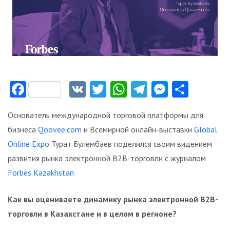
Facebook
VK
Twitter
WhatsApp
Telegram
Messeng
Отпр
Основатель международной торговой платформы для
бизнеса
Qoovee.com
и Всемирной онлайн-выставки
Global
Online Expo
Турат Булембаев поделился своим видением
развития рынка электронной B2B-торговли c журналом
Forbes Kazakhstan
Как вы оцениваете динамику рынка электронной B2B-
торговли в Казахстане и в целом в регионе?