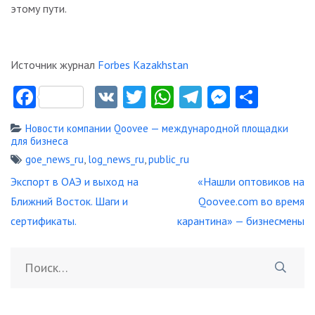
этому пути.
Источник журнал
Forbes Kazakhstan
Facebook
VK
Twitter
WhatsApp
Telegram
Messeng
Отпр
Новости компании Qoovee — международной площадки
для бизнеса
goe_news_ru
,
log_news_ru
,
public_ru
Навигация
Экспорт в ОАЭ и выход на
«Нашли оптовиков на
по
Ближний Восток. Шаги и
Qoovee.com во время
записям
сертификаты.
карантина» — бизнесмены
Найти: