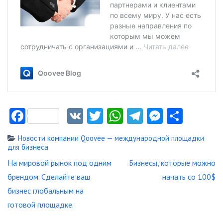
Facebook
VK
Twitter
WhatsApp
Telegram
Messeng
Отпр
Новости компании Qoovee — международной площадки
для бизнеса
Навигация
На мировой рынок под одним
Бизнесы, которые можно
по
брендом. Сделайте ваш
начать со 100$
записям
бизнес глобальным на
готовой площадке.