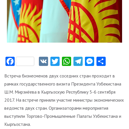
Facebook
VK
Twitter
WhatsApp
Telegram
Messeng
Отпр
Встреча бизнесменов двух соседних стран проходит в
рамках государственного визита Президента Узбекистана
Ш.М. Мирзиёева в Кыргызскую Республику 5-6 сентября
2017. На встрече приняли участие министры экономических
ведомств двух стран. Организаторами мероприятия
выступили Торгово-Промышленные Палаты Узбекистана и
Кыргызстана.