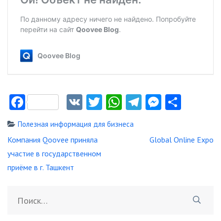
Facebook
VK
Twitter
WhatsApp
Telegram
Messeng
Отпр
Полезная информация для бизнеса
Навигация
Компания Qoovee приняла
Global Online Expo
по
участие в государственном
записям
приёме в г. Ташкент
Найти: