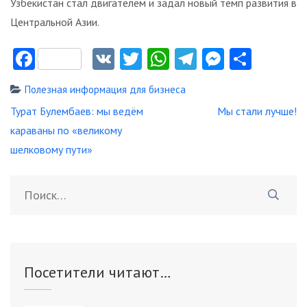
Узбекистан стал двигателем и задал новый темп развития в
Центральной Азии.
Facebook
VK
Twitter
WhatsApp
Telegram
Messeng
Отпр
Полезная информация для бизнеса
Навигация
Турат Булембаев: мы ведём
Мы стали лучше!
по
караваны по «великому
записям
шелковому пути»
Найти:
Посетители читают…