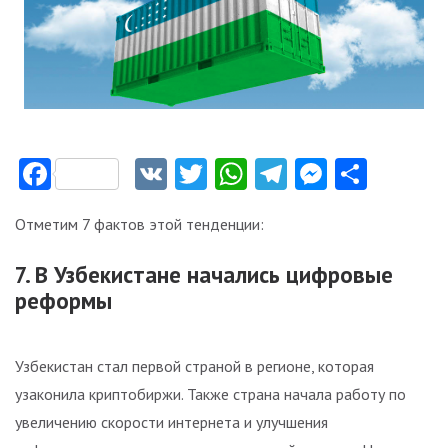
Facebook
VK
Twitter
WhatsApp
Telegram
Messeng
Отпр
Отметим 7 фактов этой тенденции:
7. В Узбекистане начались цифровые
реформы
Узбекистан стал первой страной в регионе, которая
узаконила криптобиржи. Также страна начала работу по
увеличению скорости интернета и улучшения